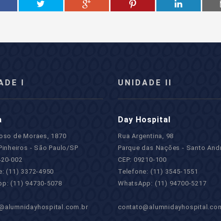
ADE I
UNIDADE II
a
Day Hospital
roso de Moraes, 1870
Rua Argentina, 98
Pinheiros - São Paulo/SP
Parque das Nações - Santo And
420-002
CEP: 09210-100
e: (11) 3372-4950
Telefone: (11) 3545-1551
p: (11) 94730-5078
WhatsApp: (11) 94700-5217
@alumnidayhospital.com.br
contato@alumnidayhospital.co