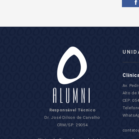
UNID
Clínic
Av. Ped
Alto de 
CEP: 05
Telefon
Responsável Técnico
WhatsAp
Dr. José Dilson de Carvalho
CRM/SP: 29054
contato