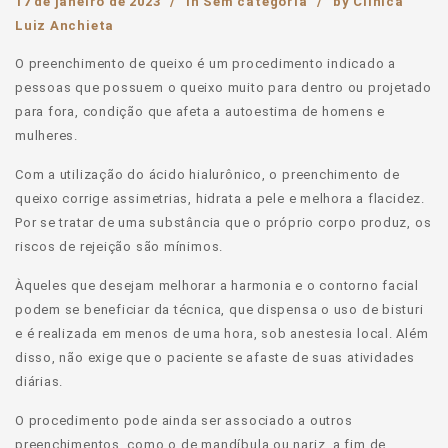
17 de janeiro de 2023
in
Sem categoria
by
Clinica
Luiz Anchieta
O preenchimento de queixo é um procedimento indicado a
pessoas que possuem o queixo muito para dentro ou projetado
para fora, condição que afeta a autoestima de homens e
mulheres.
Com a utilização do ácido hialurônico, o preenchimento de
queixo corrige assimetrias, hidrata a pele e melhora a flacidez.
Por se tratar de uma substância que o próprio corpo produz, os
riscos de rejeição são mínimos.
Àqueles que desejam melhorar a harmonia e o contorno facial
podem se beneficiar da técnica, que dispensa o uso de bisturi
e é realizada em menos de uma hora, sob anestesia local. Além
disso, não exige que o paciente se afaste de suas atividades
diárias.
O procedimento pode ainda ser associado a outros
preenchimentos, como o de mandíbula ou nariz, a fim de