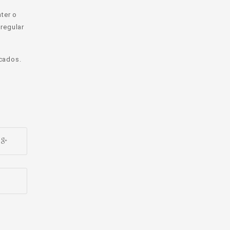
ter o
regular
icados.