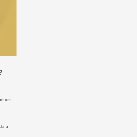
?
tenham
da à