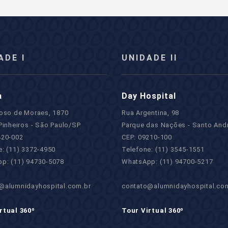
ADE I
UNIDADE II
a
Day Hospital
roso de Moraes, 1870
Rua Argentina, 98
Pinheiros - São Paulo/SP
Parque das Nações - Santo And
420-002
CEP: 09210-100
e: (11) 3372-4950
Telefone: (11) 3545-1551
p: (11) 94730-5078
WhatsApp: (11) 94700-5217
@alumnidayhospital.com.br
contato@alumnidayhospital.co
rtual 360º
Tour Virtual 360º