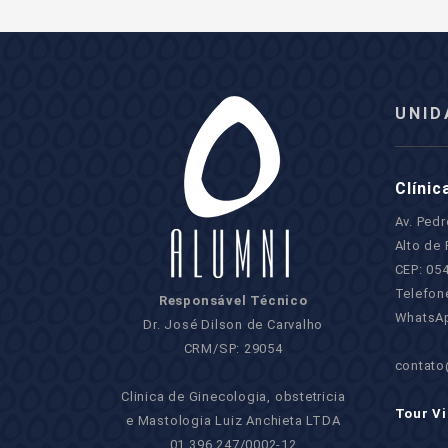
UNID
Clínic
Av. Ped
Alto de 
CEP: 05
Telefon
Responsável Técnico
WhatsAp
Dr. José Dilson de Carvalho
CRM/SP: 29054
contato
Clinica de Ginecologia, obstetricia
Tour Vi
e Mastologia Luiz Anchieta LTDA
01.396.247/0002-12